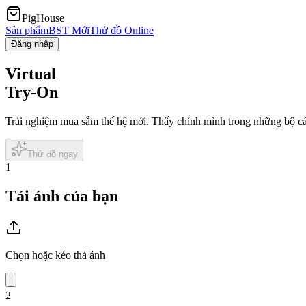
PigHouse
Sản phẩm
BST Mới
Thử đồ Online
Đăng nhập
Virtual
Try-On
Trải nghiệm mua sắm thế hệ mới. Thấy chính mình trong những bộ cán
Thử đồ ngay
1
Tải ảnh của bạn
Chọn hoặc kéo thả ảnh
2