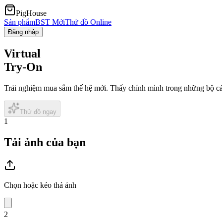
PigHouse
Sản phẩm
BST Mới
Thử đồ Online
Đăng nhập
Virtual
Try-On
Trải nghiệm mua sắm thế hệ mới. Thấy chính mình trong những bộ cán
Thử đồ ngay
1
Tải ảnh của bạn
Chọn hoặc kéo thả ảnh
2